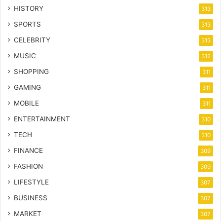
HISTORY
313
SPORTS
313
CELEBRITY
313
MUSIC
312
SHOPPING
311
GAMING
311
MOBILE
311
ENTERTAINMENT
310
TECH
310
FINANCE
309
FASHION
309
LIFESTYLE
307
BUSINESS
307
MARKET
307